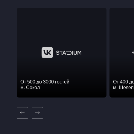
/
. БАНКЕТНАЯ
СЛУЖБА
От 500 до 3000 гостей
От 400 д
м. Сокол
м. Шелеп