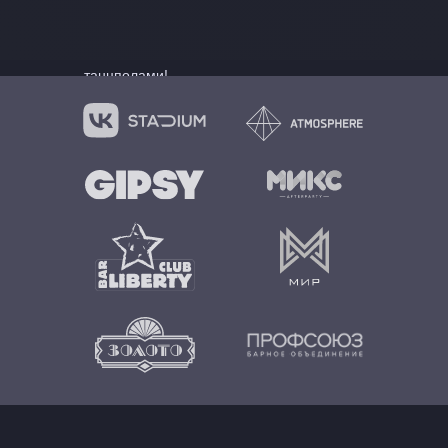
и масштабу – от многотысячных
концертных залов до клубных и
небольших камерных баров с
танцполами!